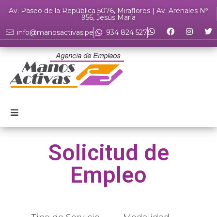
Av. Paseo de la República 5076, Miraflores | Av. Arenales Nº
956, Jesús María
info@manosactivas.pe
934 824 527
Solicitud de
Empleo